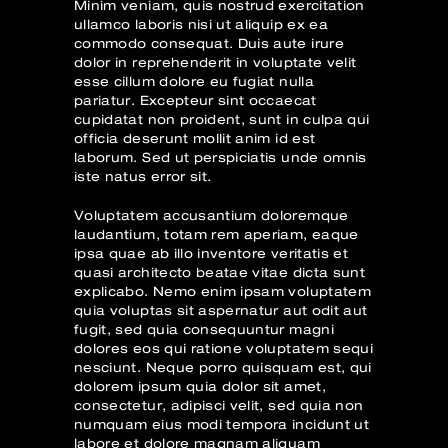
Minim veniam, quis nostrud exercitation
ullamco laboris nisi ut aliquip ex ea
commodo consequat. Duis aute irure
dolor in reprehenderit in voluptate velit
esse cillum dolore eu fugiat nulla
pariatur. Excepteur sint occaecat
cupidatat non proident, sunt in culpa qui
officia deserunt mollit anim id est
laborum. Sed ut perspiciatis unde omnis
iste natus error sit.
Voluptatem accusantium doloremque
laudantium, totam rem aperiam, eaque
ipsa quae ab illo inventore veritatis et
quasi architecto beatae vitae dicta sunt
explicabo. Nemo enim ipsam voluptatem
quia voluptas sit aspernatur aut odit aut
fugit, sed quia consequuntur magni
dolores eos qui ratione voluptatem sequi
nesciunt. Neque porro quisquam est, qui
dolorem ipsum quia dolor sit amet,
consectetur, adipisci velit, sed quia non
numquam eius modi tempora incidunt ut
labore et dolore magnam aliquam