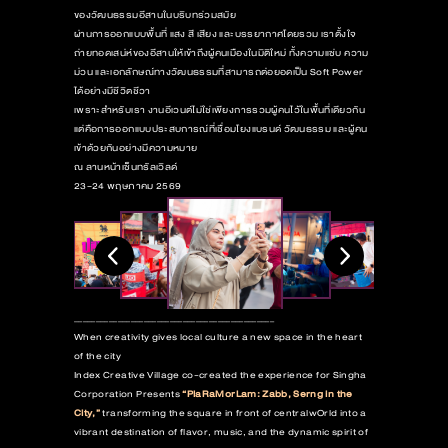
ของวัฒนธรรมอีสานในบริบทร่วมสมัย
ผ่านการออกแบบพื้นที่ แสง สี เสียง และบรรยากาศโดยรวม เราตั้งใจ
ถ่ายทอดเสน่ห์ของอีสานให้เข้าถึงผู้คนเมืองในมิติใหม่ ทั้งความแซ่บ ความ
ม่วน และเอกลักษณ์ทางวัฒนธรรมที่สามารถต่อยอดเป็น Soft Power
ได้อย่างมีชีวิตชีวา
เพราะสำหรับเรา งานอีเวนต์ไม่ใช่เพียงการรวมผู้คนไว้ในพื้นที่เดียวกัน
แต่คือการออกแบบประสบการณ์ที่เชื่อมโยงแบรนด์ วัฒนธรรม และผู้คน
เข้าด้วยกันอย่างมีความหมาย
ณ ลานหน้าเซ็นทรัลเวิลด์
23–24 พฤษภาคม 2569
______________________________________________
When creativity gives local culture a new space in the heart
of the city
Index Creative Village co-created the experience for Singha
Corporation Presents
“PlaRaMorLam: Zabb, Serng in the
City,”
transforming the square in front of centralwOrld into a
vibrant destination of flavor, music, and the dynamic spirit of