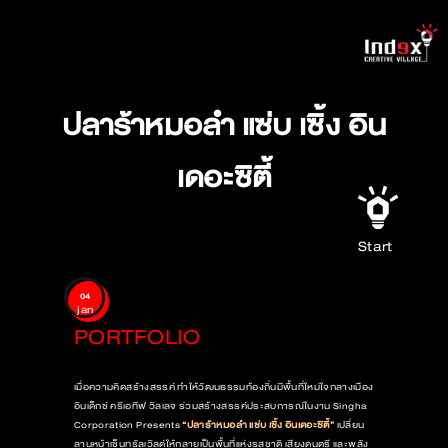
ปลาร้าหมอลำ แซ่บ เซิ้ง อิน
เดอะซิตี้
Start
04
jan
PORTFOLIO
เมื่อความคิดสร้างสรรค์ ทำให้วัฒนธรรมท้องถิ่นมีพื้นที่ใหม่ใจกลางเมือง
อินเด็กซ์ ครีเอทีฟ วิลเลจ ร่วมสร้างสรรค์ประสบการณ์ในงาน Singha
Corporation Presents
“ปลาร้าหมอลำ แซ่บ เซิ้ง อินเดอะซิตี้”
เปลี่ยน
ลานหน้าเซ็นทรัลเวิลด์ให้กลายเป็นพื้นที่แห่งรสชาติ เสียงดนตรี และพลัง